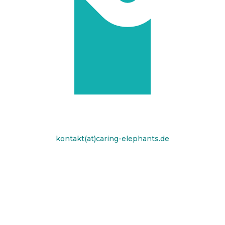
kontakt(at)caring-elephants.de
Für Kinder &
Jugendliche
Du fühlst dich nicht sicher, wirst vielleicht